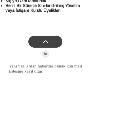
Kişiye Özel Mentorluk
Belirli Bir Süre ile Sınırlandırılmış Yönetim
veya İstişare Kurulu Üyelikleri
Yeni yazılardan haberdar olmak için mail
listesine kayıt olun
Kayıt Ol
Servet Topaloglu & Partners
Perakendede Diriliği
Kaybetmeden İrileşmek