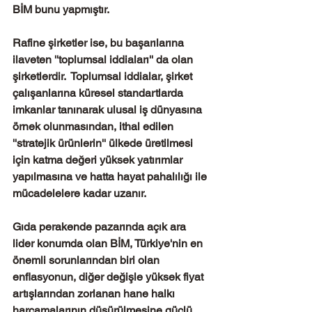
BİM bunu yapmıştır.
Rafine şirketler ise, bu başarılarına 
ilaveten ''toplumsal iddiaları'' da olan 
şirketlerdir.  Toplumsal iddialar, şirket 
çalışanlarına küresel standartlarda 
imkanlar tanınarak ulusal iş dünyasına 
örnek olunmasından, ithal edilen 
''stratejik ürünlerin'' ülkede üretilmesi 
için katma değeri yüksek yatırımlar 
yapılmasına ve hatta hayat pahalılığı ile 
mücadelelere kadar uzanır. 
Gıda perakende pazarında açık ara 
lider konumda olan BİM, Türkiye'nin en 
önemli sorunlarından biri olan 
enflasyonun, diğer değişle yüksek fiyat 
artışlarından zorlanan hane halkı 
harcamalarının düşürülmesine güçlü 