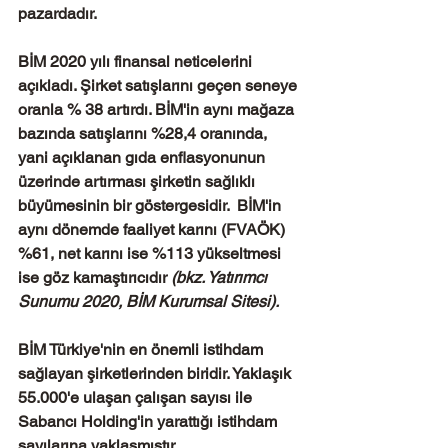
pazardadır. 
BİM 2020 yılı finansal neticelerini 
açıkladı. Şirket satışlarını geçen seneye 
oranla % 38 artırdı. BİM'in aynı mağaza 
bazında satışlarını %28,4 oranında, 
yani açıklanan gıda enflasyonunun 
üzerinde artırması şirketin sağlıklı 
büyümesinin bir göstergesidir.  BİM'in 
aynı dönemde faaliyet karını (FVAÖK) 
%61, net karını ise %113 yükseltmesi 
ise göz kamaştırıcıdır 
(bkz. Yatırımcı 
Sunumu 2020, BİM Kurumsal Sitesi).
BİM Türkiye'nin en önemli istihdam 
sağlayan şirketlerinden biridir. Yaklaşık 
55.000'e ulaşan çalışan sayısı ile 
Sabancı Holding'in yarattığı istihdam 
sayılarına yaklaşmıştır. 