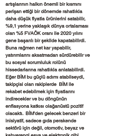
artışlarının halkın önemli bir kısmını 
perişan ettiği bir dönemde rahatlıkla 
daha düşük fiyatla ürünlerini satabilir, 
%9,1 yerine yaklaşık dünya ortalaması 
olan %5 FVAÖK oranı ile 2020 yılını 
gene başarılı bir şekilde kapatabilirdi. 
Buna rağmen net kar yapabilir, 
yatırımlarını aksatmadan sürdürebilir ve 
bu sosyal sorumluluk rolünü 
hissedarlarına rahatlıkla anlatabilirdi. 
Eğer BİM bu güçlü adımı atabilseydi, 
takipçisi olan rakiplerde  BİM ile 
rekabet edebilmek için fiyatlarını 
indirecekler ve bu döngünün 
enflasyona katkısı olağanüstü pozitif 
olacaktı.  BİM'den gelecek benzeri bir 
inisiyatif, sadece gıda perakende 
sektörü için değil, otomotiv, beyaz ve 
kahverengi eşya ve elektronik gibi 