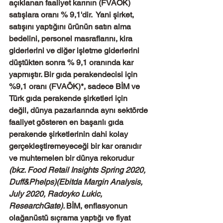
açıklanan faaliyet karının (FVAÖK) 
satışlara oranı % 9,1'dir.  Yani şirket, 
satışını yaptığını ürünün satın alma 
bedelini, personel masraflarını, kira 
giderlerini ve diğer işletme giderlerini 
düştükten sonra % 9,1 oranında kar 
yapmıştır. Bir gıda perakendecisi için 
%9,1 oranı (FVAÖK)*, sadece BİM ve 
Türk gıda perakende şirketleri için 
değil, dünya pazarlarında aynı sektörde 
faaliyet gösteren en başarılı gıda 
perakende şirketlerinin dahi kolay  
gerçekleştiremeyeceği bir kar oranıdır 
ve muhtemelen bir dünya rekorudur 
(bkz. Food Retail Insights Spring 2020, 
Duff&Phelps)(Ebitda Margin Analysis, 
July 2020, Radoyko Lukic, 
ResearchGate). 
BİM, enflasyonun 
olağanüstü sıçrama yaptığı ve fiyat 