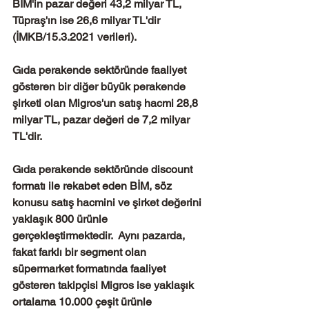
BİM'in pazar değeri 43,2 milyar TL,  
Tüpraş'ın ise 26,6 milyar TL'dir 
(İMKB/15.3.2021 verileri). 
Gıda perakende sektöründe faaliyet 
gösteren bir diğer büyük perakende 
şirketi olan Migros'un satış hacmi 28,8 
milyar TL, pazar değeri de 7,2 milyar 
TL'dir. 
Gıda perakende sektöründe discount 
formatı ile rekabet eden BİM, söz 
konusu satış hacmini ve şirket değerini 
yaklaşık 800 ürünle 
gerçekleştirmektedir.  Aynı pazarda, 
fakat farklı bir segment olan 
süpermarket formatında faaliyet 
gösteren takipçisi Migros ise yaklaşık 
ortalama 10.000 çeşit ürünle 