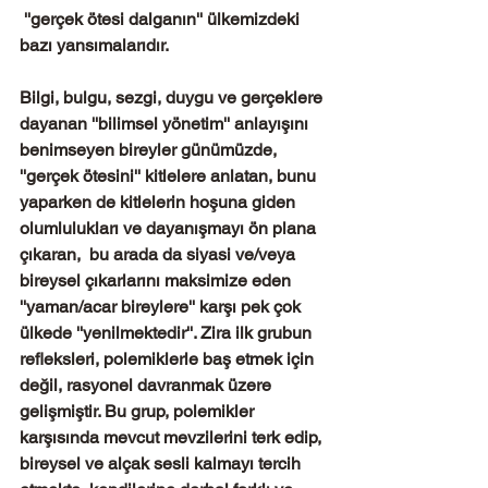
 ''gerçek ötesi dalganın'' ülkemizdeki 
bazı yansımalarıdır.
Bilgi, bulgu, sezgi, duygu ve gerçeklere 
dayanan ''bilimsel yönetim'' anlayışını 
benimseyen bireyler günümüzde, 
''gerçek ötesini'' kitlelere anlatan, bunu 
yaparken de kitlelerin hoşuna giden 
olumlulukları ve dayanışmayı ön plana 
çıkaran,  bu arada da siyasi ve/veya 
bireysel çıkarlarını maksimize eden 
''yaman/acar bireylere'' karşı pek çok 
ülkede ''yenilmektedir''. Zira ilk grubun 
refleksleri, polemiklerle baş etmek için 
değil, rasyonel davranmak üzere 
gelişmiştir. Bu grup, polemikler 
karşısında mevcut mevzilerini terk edip, 
bireysel ve alçak sesli kalmayı tercih 