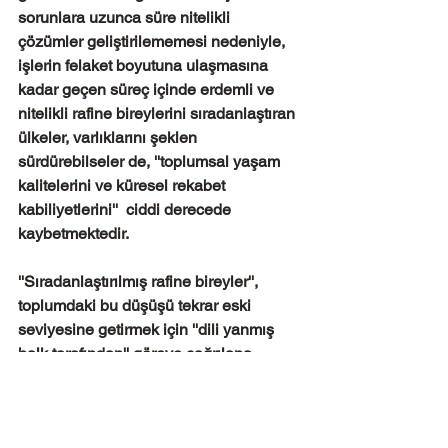
sorunlara uzunca süre nitelikli 
çözümler geliştirilememesi nedeniyle, 
işlerin felaket boyutuna ulaşmasına 
kadar geçen süreç içinde erdemli ve 
nitelikli rafine bireylerini sıradanlaştıran 
ülkeler, varlıklarını şeklen 
sürdürebilseler de, ''toplumsal yaşam 
kalitelerini ve küresel rekabet 
kabiliyetlerini''  ciddi derecede 
kaybetmektedir. 
''Sıradanlaştırılmış rafine bireyler'', 
toplumdaki bu düşüşü tekrar eski 
seviyesine getirmek için ''dili yanmış 
halk tarafından'' göreve çağrılana 
kadar, ilgili ülkeden daha gelişmiş 
ülkelere muazzam bir nitelikli insan ve 
sermaye göçü yaşanmakta, dolayısıyla 