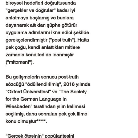
bireysel hedefleri doğrultusunda 
''gerçekler ve doğrular'' kadar iyi 
anlatmaya başlamış ve bunlara 
dayanarak attıkları şüphe götürür 
uygulama adımlarını ikna edici şekilde 
gerekçelendirmiştir (''post truth''). Hatta 
pek çoğu, kendi anlattıkları mitlere 
zamanla kendileri de inanmıştır 
(''mitomani'').
Bu gelişmelerin sonucu post-truth 
sözcüğü ''ödüllendirilmiş'', 2016 yılında 
''Oxford Üniversitesi'' ve ''The Society 
for the German Language in 
Wiesbaden'' tarafından yılın kelimesi 
seçilmiş, daha sonraları pek çok filme 
konu olmuştur*****. 
''Gerçek ötesinin'' popülaritesini 