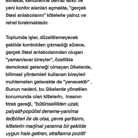
etmekte, kendilerine derhal farklı ve 
yeni konfor alanları açmakta, ''gerçek 
ötesi anlatıcılarını'' kitlelerle yalnız ve 
rahat bırakmaktadır.
Toplumda işler, düzeltilemeyecek 
şekilde kontrolden çıkmadığı sürece, 
gerçek ötesi anlatıcılarından oluşan 
''yaman/acar bireyler'', özellikle 
demokrasi geleneği olmayan ülkelerde, 
bilimsel yöntemleri kullanan bireyleri 
muhtemelen gelecekte de ''yenecektir'' . 
Bunun nedeni, bu ülkelerde yönetilen 
konumunda olan kitlelerin,  insanın 
fıtratı gereği, 
''bütünsellikten uzak, 
palyatif-popülist deneme-yanılma 
tedbirleri ile de olsa, çevre şartlarını, 
kitlelerin marjinal yararına bir şekilde 
uygun hale getiren, etraflarına pozitif 