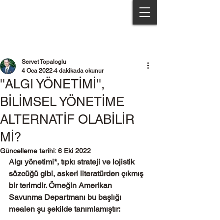
Servet Topaloğlu & Partners
Servet Topaloglu
4 Oca 2022
4 dakikada okunur
''ALGI YÖNETİMİ'',
BİLİMSEL YÖNETİME
ALTERNATİF OLABİLİR
Mİ?
Güncelleme tarihi:
6 Eki 2022
Algı yönetimi*, tıpkı strateji ve lojistik 
sözcüğü gibi, askeri literatürden çıkmış 
bir terimdir. Örneğin Amerikan 
Savunma Departmanı bu başlığı 
mealen şu şekilde tanımlamıştır: 