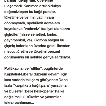
paralar'' geniş halk kitlelerine 
ulaşamadı. Kanımca artık oldukça 
değersizleşen bu kağıt paralar, 
tüketime ve verimli yatırımlara 
dönmeyerek, spekülatif adreslere 
kaydılar ve ''verimsiz'' faaliyet alanlarını 
şişirdiler (hisse senetleri, fonlar, 
gayrimenkul, vs).  Corona salgını bu 
şişmiş balonların üzerine geldi. İlavaten 
mevcut üretim ve tüketimi benzeri 
görülmemiş bir şekilde geriye sardırıyor.
Politikacılar ve ''elitler'', bugünlerde 
Kapitalist-Liberal düzenin devamı için 
kısa vadede tek çare görüyorlar: Daha 
fazla ''karşılıksız kağıt para'' yaratılmalı 
ve bu sefer ''belki helikoperle'' halka 
dağıtılmalı ki, tüketim ve yatırımlar 
tekrar canlansın...