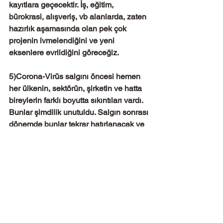
kayıtlara geçecektir. İş, eğitim, 
bürokrasi, alışveriş, vb alanlarda, zaten 
hazırlık aşamasında olan pek çok 
projenin ivmelendiğini ve yeni 
eksenlere evrildiğini göreceğiz.
5)Corona-Virüs salgını öncesi hemen 
her ülkenin, sektörün, şirketin ve hatta 
bireylerin farklı boyutta sıkıntıları vardı. 
Bunlar şimdilik unutuldu. Salgın sonrası 
dönemde bunlar tekrar hatırlanacak ve 
dünyayı sarsan epidemi kaynaklı 
sorunlarla birleşerek, ilave çözümler 
gerektirecek! Yaklaşık 7 milyar insanı 
bünyesinde barındıran bir dünyanın 
farklı sorunlarını ve çözümlerini 
konuşuyor olacağız!
Listeyi uzatmak mümkün... Ancak 