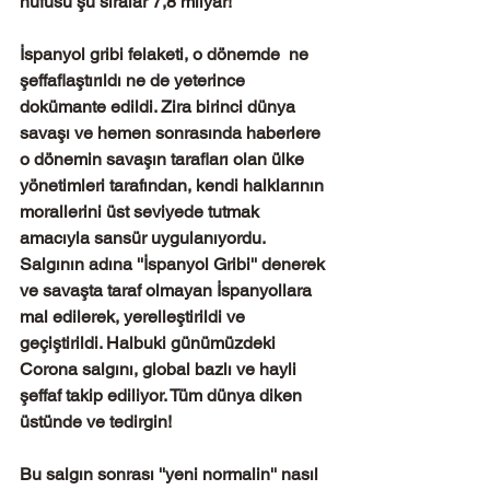
nüfusu şu sıralar 7,8 milyar!
İspanyol gribi felaketi, o dönemde  ne 
şeffaflaştırıldı ne de yeterince 
dokümante edildi. Zira birinci dünya 
savaşı ve hemen sonrasında haberlere 
o dönemin savaşın tarafları olan ülke 
yönetimleri tarafından, kendi halklarının 
morallerini üst seviyede tutmak 
amacıyla sansür uygulanıyordu. 
Salgının adına ''İspanyol Gribi'' denerek 
ve savaşta taraf olmayan İspanyollara 
mal edilerek, yerelleştirildi ve 
geçiştirildi. Halbuki günümüzdeki 
Corona salgını, global bazlı ve hayli 
şeffaf takip ediliyor. Tüm dünya diken 
üstünde ve tedirgin!
Bu salgın sonrası ''yeni normalin'' nasıl 