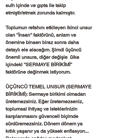
sulh içinde ve gıpta ile takip 
etmiştir/etmek zorunda kalmıştır.
Toplumun refahını etkileyen ikinci unsur 
olan ''İnsan'' faktörünü, anlam ve 
önemine binaen biraz sonra daha 
detaylı ele alacağım. Şimdi üçüncü 
önemli unsura, diğer değişle  ülke 
içindeki ''SERMAYE BİRİKİMİ'' 
faktörüne değinmek istiyorum.
ÜÇÜNCÜ TEMEL UNSUR (SERMAYE 
BİRİKİMİ): Sermaye birikimi olmadan 
üretemezsiniz. Eğer üretemezseniz, 
toplumsal ihtiyaç ve isteklerinizin 
karşılanmasını güvenceli biçimde 
sürdüremezsiniz. Dönem dönem ya 
kıtlık yaşanır ya da yüksek enflasyon... 