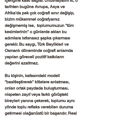
içeriğine katkı sağlar. Unutmayalım ki, o 
tarihten bugüne Avrupa, Asya ve 
Afrika'da pek çok coğrafi sınır değişip, 
bizim mükemmel coğrafyamız 
değişmemiş ise,  toplumumuzun ''tüm 
kesimlerinin'' o günlerde atılan bu 
adımlara istisnasız şapka çıkarması 
gerekir. Bu saygı, Türk Beylikleri ve 
Osmanlı döneminde coğrafi anlamda 
yapılan göreceli pozitif katkıların 
değerini azaltmaz.
Bu kişinin, kafasındaki modeli  
''basitleştirerek'' kitlelere anlatması, 
onları ortak paydada buluşturması, 
nispeten zayıf veya farklı görüşteki 
bireyleri yanına çekerek, toplumu aynı 
yönde toplu refleks verebilen duruma 
getirmesi olağanüstü bir başarıdır. Real 