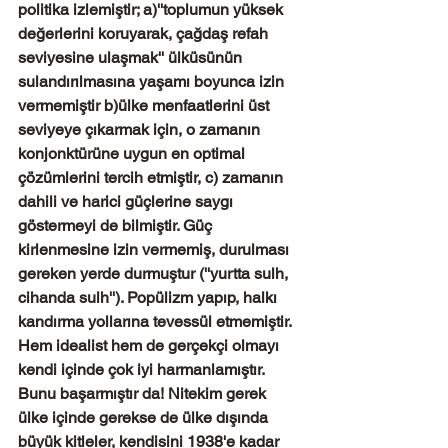
politika izlemiştir; a)''toplumun yüksek 
değerlerini koruyarak, çağdaş refah 
seviyesine ulaşmak'' ülküsünün 
sulandırılmasına yaşamı boyunca izin 
vermemiştir b)ülke menfaatlerini üst 
seviyeye çıkarmak için, o zamanın 
konjonktürüne uygun en optimal 
çözümlerini tercih etmiştir, c) zamanın 
dahili ve harici güçlerine saygı 
göstermeyi de bilmiştir. Güç 
kirlenmesine izin vermemiş, durulması 
gereken yerde durmuştur (''yurtta sulh, 
cihanda sulh''). Popülizm yapıp, halkı 
kandırma yollarına tevessül etmemiştir. 
Hem idealist hem de gerçekçi olmayı 
kendi içinde çok iyi harmanlamıştır. 
Bunu başarmıştır da! Nitekim gerek 
ülke içinde gerekse de ülke dışında 
büyük kitleler, kendisini 1938'e kadar 