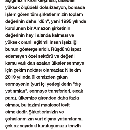
açığımızın kronikleşmesi, ülkedeki 
yüksek ölçüdeki dolarizasyon, borsada 
işlem gören tüm şirketlerimizin toplam 
değerinin daha ''dün'', yani 1995 yılında 
kurulunan bir Amazon şirketinin 
değerinin hayli altında kalması ve 
yüksek oranlı eğitimli insan işsizliği 
bunun göstergeleridir. Rüşdünü ispat 
edemeyen özel sektörü ve değerli 
kamu varlıkları azalan ülkeler sermaye 
için çekim noktası olamazlar. Nitekim 
2019 yılında ülkemizden çıkan 
sermayenin (yurt içi yerleşiklerin ''dış 
yatırımları'', sermaye transferleri, sıcak 
para), ülkemize girenden daha fazla 
olması, bu tezimi maalesef teyit 
etmektedir. Şirketlerimizin ve 
şahıslarımızın yurt dışına yatırımlarını, 
çok az sayıdaki kuruluşumuzu tenzih 