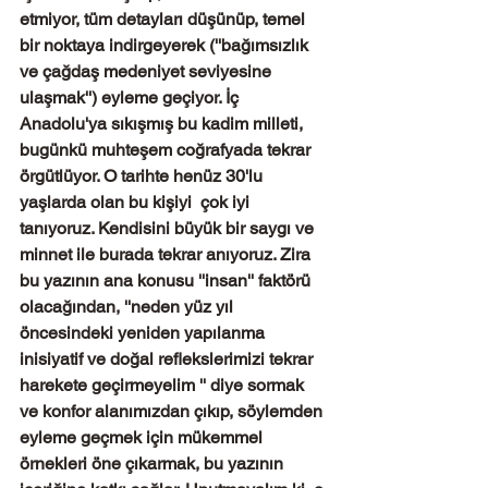
etmiyor, tüm detayları düşünüp, temel 
bir noktaya indirgeyerek (''bağımsızlık 
ve çağdaş medeniyet seviyesine 
ulaşmak'') eyleme geçiyor. İç 
Anadolu'ya sıkışmış bu kadim milleti, 
bugünkü muhteşem coğrafyada tekrar 
örgütlüyor. O tarihte henüz 30'lu 
yaşlarda olan bu kişiyi  çok iyi 
tanıyoruz. Kendisini büyük bir saygı ve 
minnet ile burada tekrar anıyoruz. Zira 
bu yazının ana konusu ''insan'' faktörü 
olacağından, ''neden yüz yıl 
öncesindeki yeniden yapılanma 
inisiyatif ve doğal reflekslerimizi tekrar 
harekete geçirmeyelim '' diye sormak 
ve konfor alanımızdan çıkıp, söylemden 
eyleme geçmek için mükemmel 
örnekleri öne çıkarmak, bu yazının 