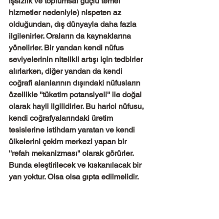
işsizlik ve toplumsal güçlü temel 
hizmetler nedeniyle) nispeten az 
olduğundan, dış dünyayla daha fazla 
ilgilenirler. Oraların da kaynaklarına 
yönelirler. Bir yandan kendi nüfus 
seviyelerinin nitelikli artışı için tedbirler 
alırlarken, diğer yandan da kendi 
coğrafi alanlarının dışındaki nüfusların 
özellikle ''tüketim potansiyeli'' ile doğal 
olarak hayli ilgilidirler. Bu harici nüfusu, 
kendi coğrafyalarındaki üretim 
tesislerine istihdam yaratan ve kendi 
ülkelerini çekim merkezi yapan bir 
''refah mekanizması'' olarak görürler. 
Bunda eleştirilecek ve kıskanılacak bir 
yan yoktur. Olsa olsa gıpta edilmelidir.
80 milyona yakın genç ve çok çalışkan 
nüfusumuza, yurt dışında yaşayan 