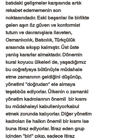
batıdaki gelişmeler karşısında artık 
rekabet edememenin son 
noktasındadır. Eski başarılar ile birlikte 
gelen aşırı öz güven ve konformist 
tutum ve davranışlara ilaveten, 
Osmanlıcılık, Batıcılık, Türkçülük 
arasında sıkışıp kalmıştır. Üst üste 
yanlış kararlar almaktadır. Dönemin 
kural koyucu ülkeleri de, yaşadığımız 
bu coğrafyaya bütünüyle müdahale 
etme zamanının geldiğini düşünüp, 
yönetimi ''doğrudan'' ele almaya 
teşebbüs ediyorlar. Ülkenin o zamanki 
yönetim kadrolarının önemli  bir kısmı 
bu müdahaleyi kabulleniyor/kabul 
etmek zorunda kalıyorlar. Diğer yönetim 
kadroları ile halkın önemli bir kısmı ise 
buna itiraz ediyorlar. İtiraz eden grup 
içinden ''biri'' çıkıp, sadece itiraz 