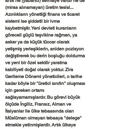
artık ne (yabancı) sermaye vardır ne de 
(miras alınamayan) üretim tesisi... 
Azınlıkların yönettiği finans ve ticaret 
sistemi ise şiddetli bir ivme 
kaybetmiştir. Yeni devleti kuranların 
göreceli güçlü teşvikine rağmen, ya 
asker ya da küçük tüccar olarak 
yetişmiş yerleşiklerin, aniden pozisyon 
değiştirerek bu derin boşluğu doldurma 
ve yeni bir özel sektör yaratma 
kabiliyeti doğal olarak yoktur. Zira 
Gerileme Dönemi yöneticileri, o tarihe 
kadar böyle bir ''üretici sınıfın'' oluşması 
için gereken ortamı 
sağlayamamışlardır. Bu görevi büyük 
ölçüde İngiliz, Fransız, Alman ve 
İtalyanlar ile ülke tebaasında olan 
Müslüman olmayan tebaaya ''delege'' 
etmekle yetinmişlerdir. Artık ülkeye 