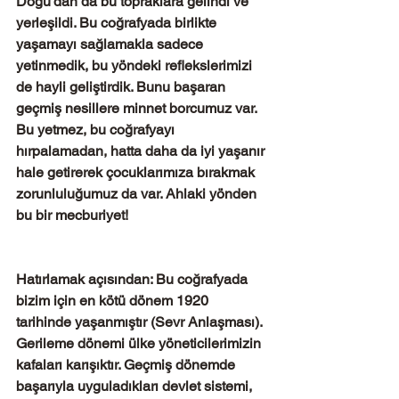
Doğu'dan da bu topraklara gelindi ve 
yerleşildi. Bu coğrafyada birlikte 
yaşamayı sağlamakla sadece 
yetinmedik, bu yöndeki reflekslerimizi 
de hayli geliştirdik. Bunu başaran 
geçmiş nesillere minnet borcumuz var. 
Bu yetmez, bu coğrafyayı 
hırpalamadan, hatta daha da iyi yaşanır 
hale getirerek çocuklarımıza bırakmak 
zorunluluğumuz da var. Ahlaki yönden 
bu bir mecburiyet!
Hatırlamak açısından: Bu coğrafyada 
bizim için en kötü dönem 1920 
tarihinde yaşanmıştır (Sevr Anlaşması). 
Gerileme dönemi ülke yöneticilerimizin 
kafaları karışıktır. Geçmiş dönemde 
başarıyla uyguladıkları devlet sistemi, 