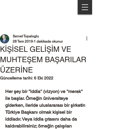
Servet Topaloğlu & Partners
Servet Topaloglu
28 Tem 2019
1 dakikada okunur
KİŞİSEL GELİŞİM VE
MUHTEŞEM BAŞARILAR
ÜZERİNE
Güncelleme tarihi:
6 Eki 2022
Her şey bir ''iddia'' (vizyon) ve ''merak'' 
ile başlar. Örneğin üniversiteye 
giderken, ileride uluslararası bir şirketin 
Türkiye Başkanı olmak kişisel bir 
iddiadır. Veya iddia çıtasını daha da 
kaldırabilirsiniz; örneğin çalışılan 