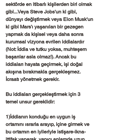
sektörde en itibarlı kişilerden biri olmak 
gibi...Veya Steve Jobs'un ki gibi, 
dünyayı değiştirmek veya Elon Musk'un 
ki gibi Mars'ı yaşanılan bir gezegen 
yapmak da kişisel veya daha sonra 
kurumsal vizyona evrilen iddialardır 
(Not: İddia ve tutku yoksa, muhteşem 
başarılar asla olmaz!). Ancak bu 
iddiaları hayata geçirmek, işi doğal 
akışına bırakmakla gerçekleşmez.  
İcraatı yönetmek gerekir.
Bu iddiaları gerçekleştirmek için 3 
temel unsur gereklidir:
1)İddianın konduğu en uygun iş 
ortamını ısrarla arayıp, içine girmek ve 
bu ortamın en iyileriyle istişare-ikna-
ittifak yaparak, yapıcı anlamda uzun 