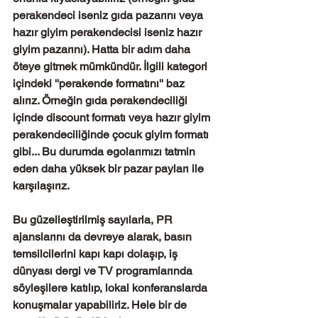
perakendeci iseniz gıda pazarını veya 
hazır giyim perakendecisi iseniz hazır 
giyim pazarını). Hatta bir adım daha 
öteye gitmek mümkündür. İlgili kategori 
içindeki ''perakende formatını'' baz 
alırız. Örneğin gıda perakendeciliği 
içinde discount formatı veya hazır giyim 
perakendeciliğinde çocuk giyim formatı 
gibi... Bu durumda egolarımızı tatmin 
eden daha yüksek bir pazar payları ile 
karşılaşırız.
Bu güzelleştirilmiş sayılarla, PR 
ajanslarını da devreye alarak, basın 
temsilcilerini kapı kapı dolaşıp, iş 
dünyası dergi ve TV programlarında 
söyleşilere katılıp, lokal konferanslarda 
konuşmalar yapabiliriz. Hele bir de 