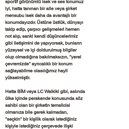
sportif görünümlü isek ve ses tonumuz 
iyi, hatta tanınan bir aile veya şirket 
mensubu isek daha da avantajlı bir 
konumdayızdır. Üstüne üstlük, dünyayı 
takip edip, çarpıcı gelişmeleri hemen 
not alıp, sanki kendi düşüncelerimiz 
gibi iletişimini de yapıyorsak, bunların 
yüzeysel ve içi doldurulmuş bilgiler 
olup olmadığına bakılmaksızın, ''yerel 
çevremizde'' ayrıcalıklı bir konum 
sağlayabilme olasılığımız hayli 
yükselmiştir. 
Hatta BİM veya LC Waikiki gibi, aslında 
ülke içinde perakende konusunda söz 
sahibi olan bir şirketin temsilcisi 
olmanıza bile gerek kalmadan,  
''seçkin'' bir kişilik olarak istediğiniz 
kişiyle istediğiniz çerçevede ilişki 