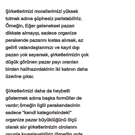
Şirketlerimizi morallerimizi yüksek 
tutmak adına şüphesiz parlatabiliriz. 
Örneğin, Eğer geleneksel pazarı 
dikkate almayıp, sadece organize 
perakende pazarını kıstas alırsak, az 
gelirli vatandaşlarımızı ve kayıt dışı 
pazarı yok sayarsak, şirketlerimizin çok 
düşük görünen pazar payı oranları 
birden halihazırdakinin iki katının daha 
üzerine çıkar.
Şirketlerimizi daha da heybetli 
göstermek adına başka formüller de 
vardır; örneğin ilgili perakendecinin 
sadece ''kendi kategorisindeki'' 
organize pazar büyüklüğünü ölçü 
olarak alır şirketlerimizin cirolarını 
onunla kıyaslayabiliriz (örneğin gıda 