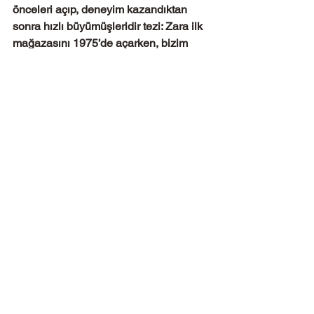
önceleri açıp, deneyim kazandıktan 
sonra hızlı büyümüşleridir tezi: Zara ilk 
mağazasını 1975’de açarken, bizim 
perakendecilerimizden Vakko ilk 
mağazasını 1962’de, Kiğılı 1969’da, 
Beymen ise 1971’de açmıştı. Zara’nın 
bulunduğu Inditex grubunun bugünkü 
yıllık cirosu yaklaşık 24, faaliyet karları 
5 milyar dolar civarındayken, yukarıda 
anılan şirketlerimizin toplam ciroları 
henüz 2 milyar dolar mertebelerindedir.
4)Perakende sektöründeki nispeten 
düşük kar marjları nedeniyle, belirli bir 
nakit yaratıldıktan sonra başka 
sektörlere geçildiği veya sektörden kar 
amaçlı satış yapılarak çıkıldığı tezi: Bu 
tez kısmen doğru olabilir. Zira Doğuş 
Holding Tansaş ve Macrocenter’i, Fiba 